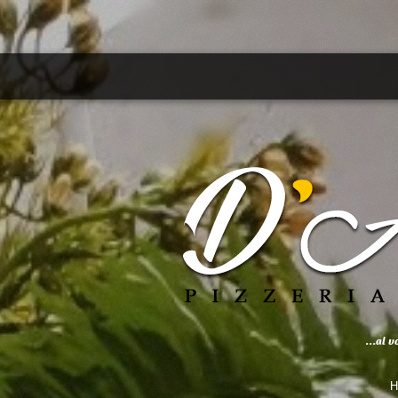
...al 
H